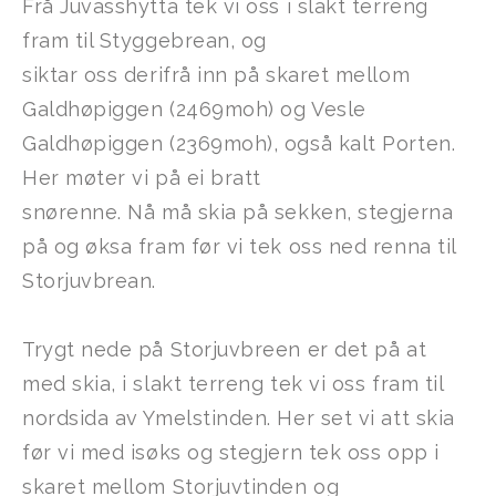
Frå Juvasshytta tek vi oss i slakt terreng
fram til Styggebrean, og
siktar oss derifrå inn på skaret mellom
Galdhøpiggen (2469moh) og Vesle
Galdhøpiggen (2369moh), også kalt Porten.
Her møter vi på ei bratt
snørenne. Nå må skia på sekken, stegjerna
på og øksa fram før vi tek oss ned renna til
Storjuvbrean.
Trygt nede på Storjuvbreen er det på at
med skia, i slakt terreng tek vi oss fram til
nordsida av Ymelstinden. Her set vi att skia
før vi med isøks og stegjern tek oss opp i
skaret mellom Storjuvtinden og