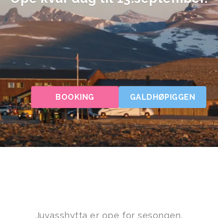
BOOKING
GALDHØPIGGEN
Juvasshytta er ope for sesongen.