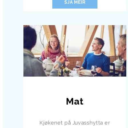
SJÅ MEIR
Mat
Kjøkenet på Juvasshytta er