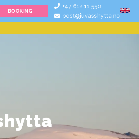
+47 612 11 550
BOOKING
post@juvasshytta.no
shytta