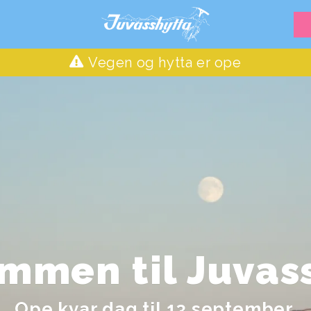
Vegen og hytta er ope
mmen til Juvas
Ope kvar dag til 13.september.